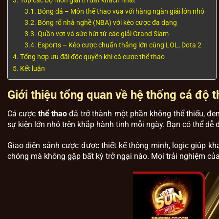
Top các bộ môn giải trí đắt khách nhất
Bóng đá – Môn thể thao vua với hàng ngàn giải lớn nhỏ
Bóng rổ nhà nghề (NBA) với kèo cược đa dạng
Quần vợt và sức hút từ các giải Grand Slam
Esports – Kèo cược chuẩn thắng lớn cùng LOL, Dota 2
Tổng hợp ưu đãi độc quyền khi cá cược thể thao
Kết luận
Giới thiệu tổng quan về hệ thống cá độ t
Cá cược
thể thao
đã trở thành một phần không thể thiếu, đe
sự kiện lớn nhỏ trên khắp hành tinh mỗi ngày. Bạn có thể dễ d
Giao diện sảnh cược được thiết kế thông minh, logic giúp k
chóng mà không gặp bất kỳ trở ngại nào. Mọi trải nghiệm của 