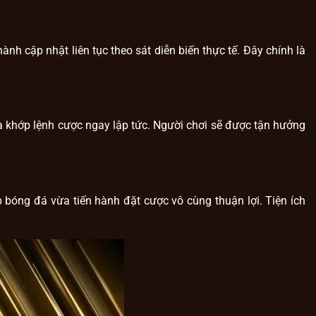
h cập nhật liên tục theo sát diễn biến thực tế. Đây chính là
và khớp lệnh cược ngay lập tức. Người chơi sẽ được tận hưởng
 bóng đá vừa tiến hành đặt cược vô cùng thuận lợi. Tiện ích