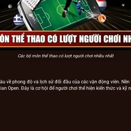
Các bộ môn thể thao có lượt người chơi nhiều nhất
sâu về phong độ và lịch sử đối đầu của các vận động viên. Nền
n Open. Đây là cơ hội để người chơi thể hiện kiến thức và kỹ