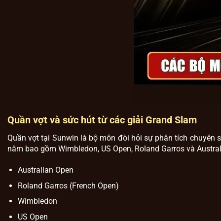
Quần vợt và sức hút từ các giải Grand Slam
Quần vợt tại Sunwin là bộ môn đòi hỏi sự phân tích chuyên 
năm bao gồm Wimbledon, US Open, Roland Garros và Australia
Australian Open
Roland Garros (French Open)
Wimbledon
US Open