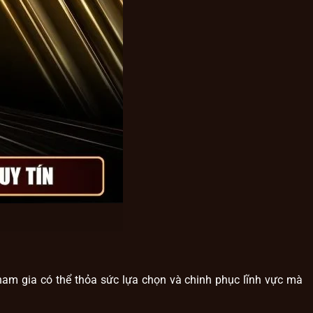
ham gia có thể thỏa sức lựa chọn và chinh phục lĩnh vực mà